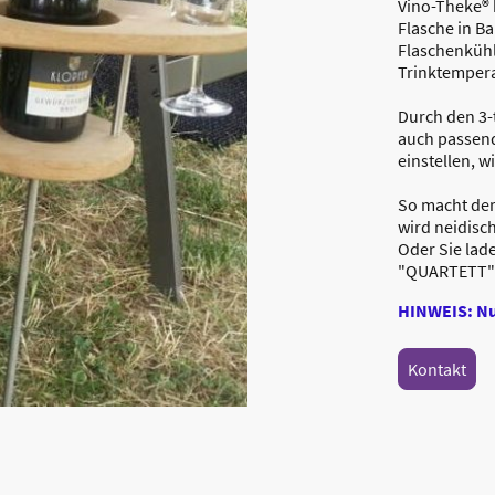
Vino-Theke® 
Flasche in B
Flaschenkühl
Trinktempera
Durch den 3-t
auch passend
einstellen, w
So macht der
wird neidisch
Oder Sie lade
"QUARTETT" z
HINWEIS: Nur
Kontakt